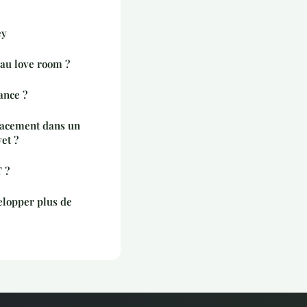
ey
comment trouver un beau love room ?
ance ?
acement dans un
et ?
T ?
lopper plus de