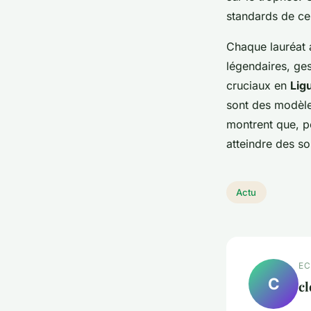
standards de ce 
Chaque lauréat a
légendaires, ge
cruciaux en
Lig
sont des modèles
montrent que, pe
atteindre des s
Actu
EC
C
c