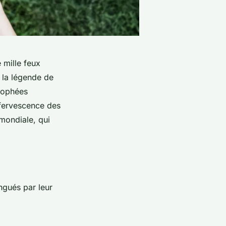
 mille feux
s la légende de
trophées
effervescence des
mondiale, qui
ingués par leur