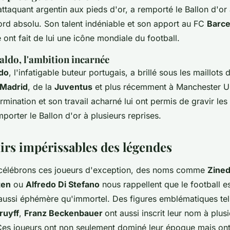
'attaquant argentin aux pieds d'or, a remporté le Ballon d'or
ord absolu. Son talent indéniable et son apport au FC
Barce
 ont fait de lui une icône mondiale du football.
aldo, l'ambition incarnée
ldo
, l'infatigable buteur portugais, a brillé sous les maillot
 Madrid
, de la
Juventus
et plus récemment à Manchester Un
rmination et son travail acharné lui ont permis de gravir le
porter le Ballon d'or à plusieurs reprises.
irs impérissables des légendes
 célébrons ces joueurs d'exception, des noms comme
Zined
ten
ou
Alfredo Di Stefano
nous rappellent que le football es
e aussi éphémère qu'immortel. Des figures emblématiques te
ruyff
,
Franz Beckenbauer
ont aussi inscrit leur nom à plus
 Ces joueurs ont non seulement dominé leur époque mais ont 