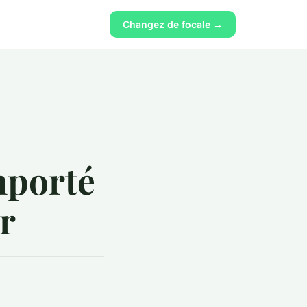
Changez de focale →
mporté
or