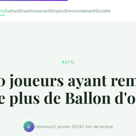
ctu
Culture
Divertissement
Emploi
Environnement
Société
ACTU
0 joueurs ayant re
e plus de Ballon d'
clémence
2 janvier 2024
2 min de lecture
C