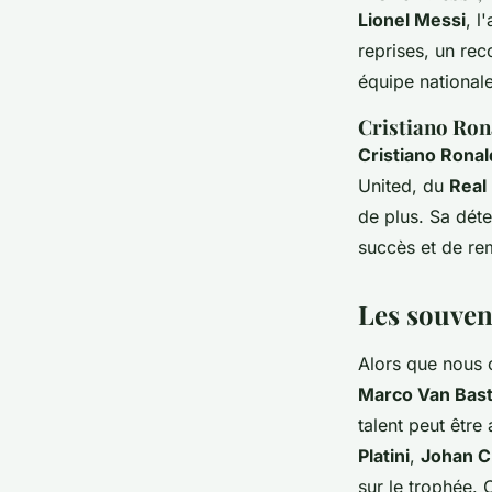
Lionel Messi
, l
reprises, un rec
équipe nationale
Cristiano Ron
Cristiano Rona
United, du
Real
de plus. Sa déte
succès et de rem
Les souven
Alors que nous
Marco Van Bas
talent peut êtr
Platini
,
Johan C
sur le trophée.