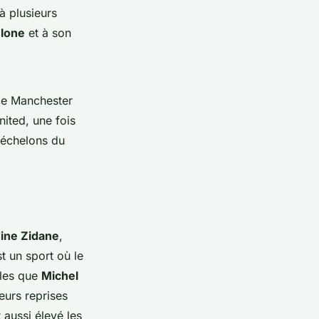
 à plusieurs
lone
et à son
s de Manchester
ited, une fois
s échelons du
ine Zidane
,
t un sport où le
lles que
Michel
ieurs reprises
aussi élevé les