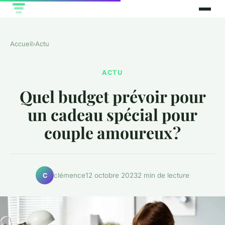
Accueil
›
Actu
ACTU
Quel budget prévoir pour
un cadeau spécial pour
couple amoureux ?
clémence
12 octobre 2023
2 min de lecture
C